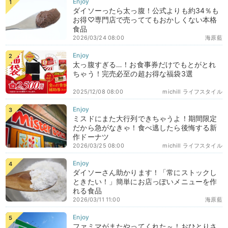
ダイソーったら太っ腹！公式よりも約34％も
お得♡専門店で売っててもおかしくない本格
食品
2026/03/24 08:00
海原藍
太っ腹すぎる…！お食事券だけでもとがとれ
ちゃう！完売必至の超お得な福袋3選
2025/12/08 08:00
michill ライフスタイル
ミスドにまた大行列できちゃうよ！期間限定
だから急がなきゃ！食べ逃したら後悔する新
作ドーナツ
2026/03/25 08:00
michill ライフスタイル
ダイソーさん助かります！「常にストックし
ときたい！」簡単にお店っぽいメニューを作
れる食品
2026/03/11 11:00
海原藍
ファミマがまたやってくれた～！おひとりさ