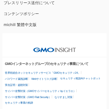
プレスリリース送付について
コンテンツポリシー
michill 繁體中文版
GMOインターネットグループのセキュリティ事業について
世界初総合ネットセキュリティサービス「GMOセキュリティ24」
セキュリティ相談AIチャットボット
パスワード漏洩診断
Webサイトリスク診断
実在証明・盗聴対策
サイバー攻撃対策（GMOサイバーセキュリティ byイエラエ）
サイバー攻撃対策（GMO Flatt Security）
なりすまし対策
セキュリティ事業の軌跡