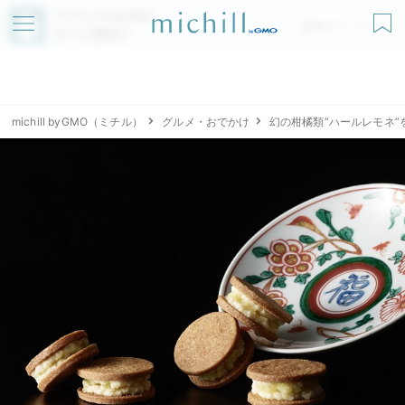
アプリでmichillが
無料ダウンロード
もっと便利に
michill byGMO（ミチル）
グルメ・おでかけ
幻の柑橘類“ハールレモネ