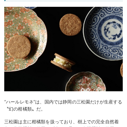
“ハールレモネ”は、国内では静岡の三松園だけが生産する
〝幻の柑橘類〟だ。
三松園は主に柑橘類を扱っており、樹上での完全自然着