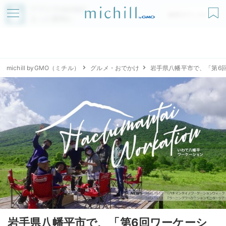
アプリでmichillが
無料ダウンロード
もっと便利に
michill byGMO（ミチル）
グルメ・おでかけ
岩手県八幡平市で、「第6
岩手県八幡平市で、「第6回ワーケーシ