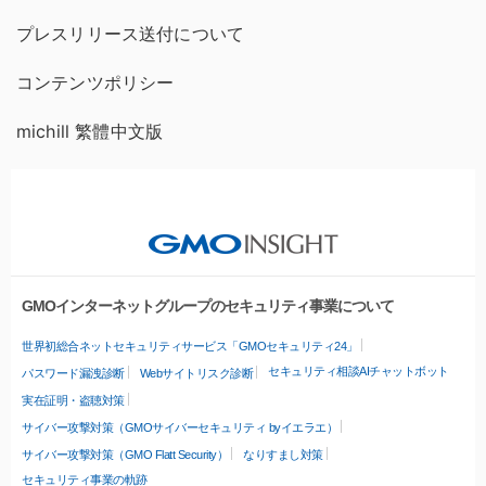
プレスリリース送付について
コンテンツポリシー
michill 繁體中文版
GMOインターネットグループのセキュリティ事業について
世界初総合ネットセキュリティサービス「GMOセキュリティ24」
セキュリティ相談AIチャットボット
パスワード漏洩診断
Webサイトリスク診断
実在証明・盗聴対策
サイバー攻撃対策（GMOサイバーセキュリティ byイエラエ）
サイバー攻撃対策（GMO Flatt Security）
なりすまし対策
セキュリティ事業の軌跡