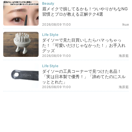
眉メイクで損してるかも！ついやりがちなNG
習慣とプロが教える正解テク4選
2026/08/09 11:00
Ikue
ダイソーで見た目買いしたらハマっちゃっ
た！「可愛いだけじゃなかった！」お手入れ
グッズ
2026/08/09 11:00
海原藍
ダイソーの工具コーナーで見つけた名品！
「実は日本製で優秀！」「諦めてたのにスル
ッととれた」
2026/08/09 11:00
海原藍