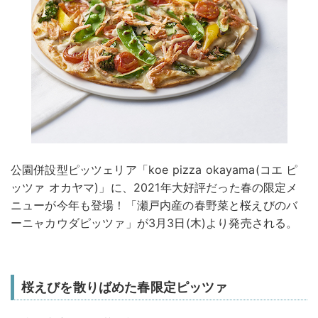
公園併設型ピッツェリア「koe pizza okayama(コエ ピ
ッツァ オカヤマ)」に、2021年大好評だった春の限定メ
ニューが今年も登場！「瀬戸内産の春野菜と桜えびのバ
ーニャカウダピッツァ」が3月3日(木)より発売される。
桜えびを散りばめた春限定ピッツァ