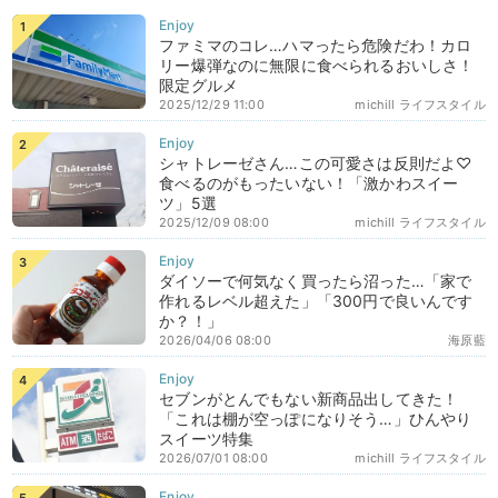
ファミマのコレ…ハマったら危険だわ！カロ
リー爆弾なのに無限に食べられるおいしさ！
限定グルメ
2025/12/29 11:00
michill ライフスタイル
シャトレーゼさん…この可愛さは反則だよ♡
食べるのがもったいない！「激かわスイー
ツ」5選
2025/12/09 08:00
michill ライフスタイル
ダイソーで何気なく買ったら沼った…「家で
作れるレベル超えた」「300円で良いんです
か？！」
2026/04/06 08:00
海原藍
セブンがとんでもない新商品出してきた！
「これは棚が空っぽになりそう…」ひんやり
スイーツ特集
2026/07/01 08:00
michill ライフスタイル