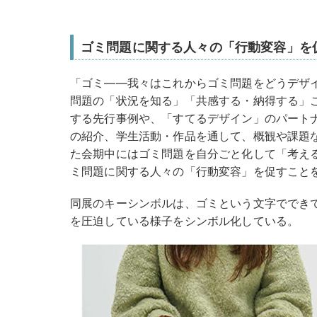
ゴミ問題に関する⼈々の「⾏動変容」を
「ゴミ――我々はこれからゴミ問題をどうデザ
問題の「状況を知る」「共感する・納得する」
する先⾏事例や、「すてるデザイン」のパート
の紹介、学⽣活動・作品を通して、概観や課題
た会期中にはゴミ問題を⾃分ごと化して「考え
ミ問題に関する⼈々の「⾏動変容」を促すこと
同展のキーシンボルは、ゴミという文字ででき
を圧迫している様子をシンボル化している。