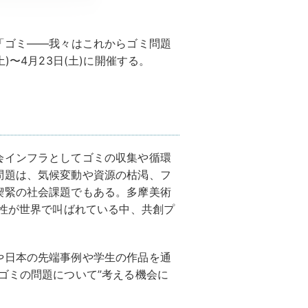
「ゴミ――我々はこれからゴミ問題
)〜4月23日(土)に開催する。
会インフラとしてゴミの収集や循環
問題は、気候変動や資源の枯渇、フ
喫緊の社会課題でもある。多摩美術
要性が世界で叫ばれている中、共創プ
。
や⽇本の先端事例や学⽣の作品を通
ゴミの問題について”考える機会に