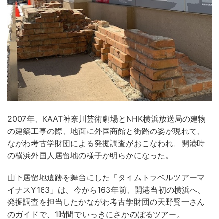
2007年、KAAT神奈川芸術劇場とNHK横浜放送局の建物
の建築工事の際、地面に外国商館と街路の姿が現れて、
ながわ考古学財団による発掘調査がおこなわれ、開港時
の横浜外国人居留地の様子が明らかになった。
山下居留地遺跡を舞台にした「タイムトラベルツアーマ
イナスY163」は、今から163年前、開港当初の横浜へ、
発掘調査を担当したかながわ考古学財団の天野賢一さん
のガイドで、1時間でいっきにさかのぼるツアー。