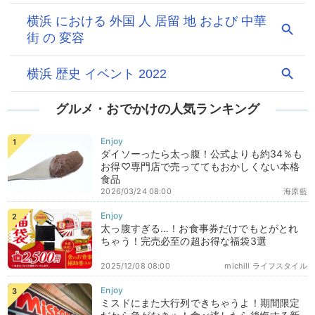
グルメ・おでかけの人気ランキング
ダイソーったら太っ腹！公式よりも約34％も
お得♡専門店で売っててもおかしくない本格
食品
2026/03/24 08:00
海原藍
太っ腹すぎる…！お食事券だけでもとがとれ
ちゃう！完売必至の超お得な福袋3選
2025/12/08 08:00
michill ライフスタイル
ミスドにまた大行列できちゃうよ！期間限定