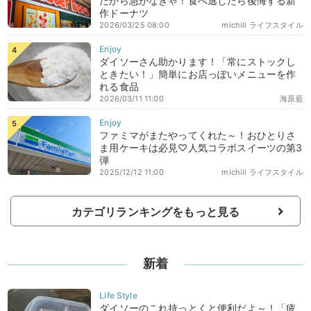
だから急がなきゃ！食べ逃したら後悔する新
作ドーナツ
2026/03/25 08:00
michill ライフスタイル
ダイソーさん助かります！「常にストックし
ときたい！」簡単にお店っぽいメニューを作
れる食品
2026/03/11 11:00
海原藍
ファミマがまたやってくれた～！おひとりさ
ま用ケーキは必見♡人気コラボスイーツの第3
弾
2025/12/12 11:00
michill ライフスタイル
カテゴリランキングをもっと見る
新着
ダイソーのこれ持っとくと便利だよ～！「疲