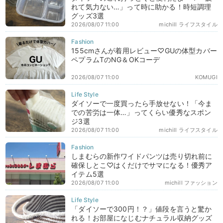
れて気力ない…」って時に助かる！時短調理
グッズ3選
2026/08/07 11:00
michill ライフスタイル
155cmさんが着用レビュー♡GUの体型カバー
ペプラムTのNG＆OKコーデ
2026/08/07 11:00
KOMUGI
ダイソーで一度買ったら手放せない！「今ま
での苦労は一体…」ってくらい優秀なスポン
ジ3選
2026/08/07 11:00
michill ライフスタイル
しまむらの新作ワイドパンツは売り切れ前に
確保しとこ♡はくだけでサマになる！優秀ア
イテム5選
2026/08/07 11:00
michill ファッション
「ダイソーで300円！？」値段を言うと驚か
れる！お部屋になじむナチュラル収納グッズ