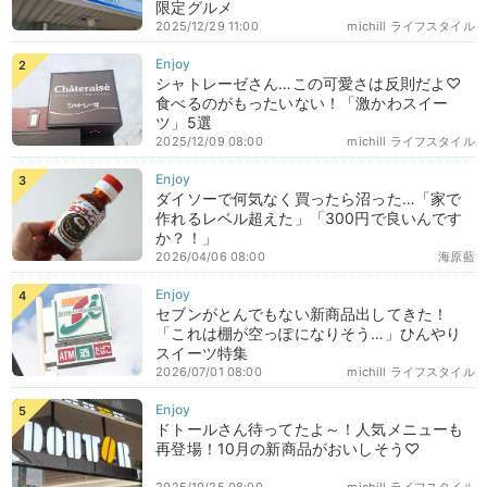
限定グルメ
2025/12/29 11:00
michill ライフスタイル
シャトレーゼさん…この可愛さは反則だよ♡
食べるのがもったいない！「激かわスイー
ツ」5選
2025/12/09 08:00
michill ライフスタイル
ダイソーで何気なく買ったら沼った…「家で
作れるレベル超えた」「300円で良いんです
か？！」
2026/04/06 08:00
海原藍
セブンがとんでもない新商品出してきた！
「これは棚が空っぽになりそう…」ひんやり
スイーツ特集
2026/07/01 08:00
michill ライフスタイル
ドトールさん待ってたよ～！人気メニューも
再登場！10月の新商品がおいしそう♡
2025/10/25 08:00
michill ライフスタイル