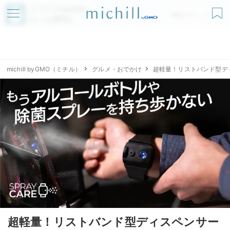
アプリでmichillが
無料ダウンロード
もっと便利に
michill byGMO（ミチル）
グルメ・おでかけ
超軽量！リストバンド型ディ
超軽量！リストバンド型ディスペンサー