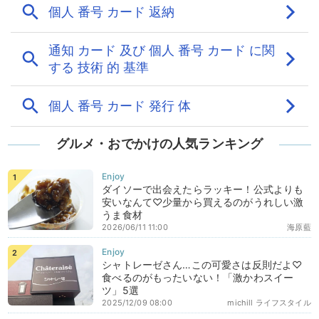
グルメ・おでかけの人気ランキング
ダイソーで出会えたらラッキー！公式よりも
安いなんて♡少量から買えるのがうれしい激
うま食材
2026/06/11 11:00
海原藍
シャトレーゼさん…この可愛さは反則だよ♡
食べるのがもったいない！「激かわスイー
ツ」5選
2025/12/09 08:00
michill ライフスタイル