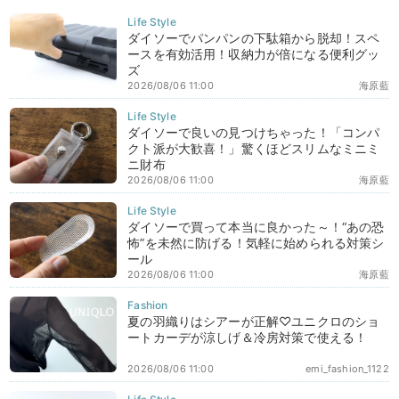
ダイソーでパンパンの下駄箱から脱却！スペ
ースを有効活用！収納力が倍になる便利グッ
ズ
2026/08/06 11:00
海原藍
ダイソーで良いの見つけちゃった！「コンパ
クト派が大歓喜！」驚くほどスリムなミニミ
ニ財布
2026/08/06 11:00
海原藍
ダイソーで買って本当に良かった～！“あの恐
怖”を未然に防げる！気軽に始められる対策シ
ール
2026/08/06 11:00
海原藍
夏の羽織りはシアーが正解♡ユニクロのショ
ートカーデが涼しげ＆冷房対策で使える！
2026/08/06 11:00
emi_fashion_1122