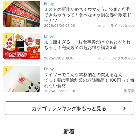
ミスドの新作がめちゃウマそう…♡また行列
できちゃうって！食べなきゃ損な春の限定ド
ーナツ
2026/03/09 08:00
michill ライフスタイル
太っ腹すぎる…！お食事券だけでもとがとれ
ちゃう！完売必至の超お得な福袋3選
2025/12/08 08:00
michill ライフスタイル
ダイソーでこんな本格的なの買えるなん
て…！実は明治創業の老舗商品！100円って侮
れない食材
2026/02/25 08:00
海原藍
カテゴリランキングをもっと見る
新着