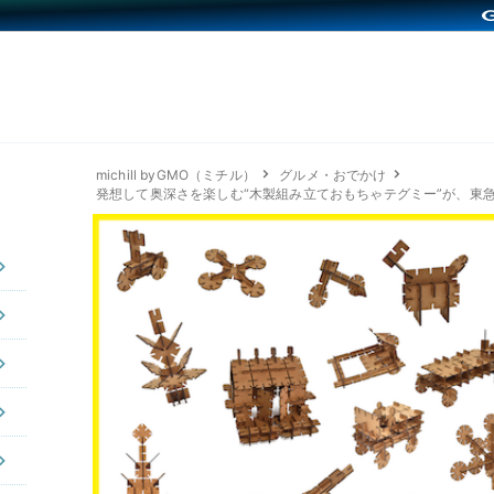
michill byGMO（ミチル）
グルメ・おでかけ
発想して奥深さを楽しむ“木製組み立ておもちゃテグミー”が、東