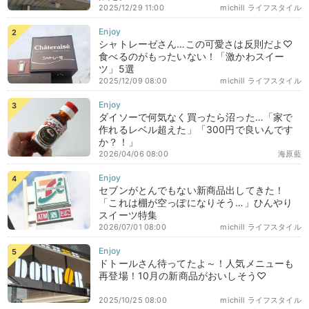
2025/12/29 11:00
michill ライフスタイル
シャトレーゼさん…この可愛さは反則だよ♡
食べるのがもったいない！「激かわスイー
ツ」5選
2025/12/09 08:00
michill ライフスタイル
ダイソーで何気なく買ったら沼った…「家で
作れるレベル超えた」「300円で良いんです
か？！」
2026/04/06 08:00
海原藍
セブンがとんでもない新商品出してきた！
「これは棚が空っぽになりそう…」ひんやり
スイーツ特集
2026/07/01 08:00
michill ライフスタイル
ドトールさん待ってたよ～！人気メニューも
再登場！10月の新商品がおいしそう♡
2025/10/25 08:00
michill ライフスタイル