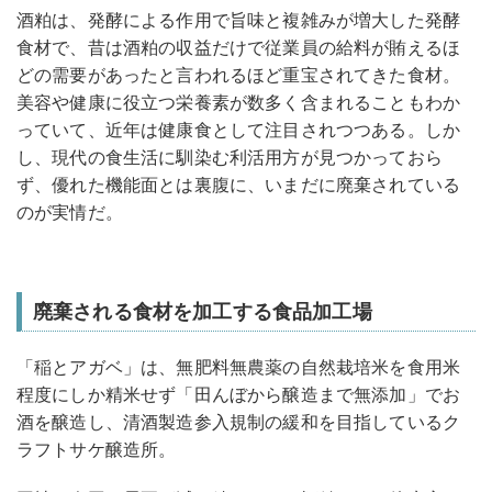
酒粕は、発酵による作用で旨味と複雑みが増大した発酵
食材で、昔は酒粕の収益だけで従業員の給料が賄えるほ
どの需要があったと言われるほど重宝されてきた食材。
美容や健康に役立つ栄養素が数多く含まれることもわか
っていて、近年は健康食として注目されつつある。しか
し、現代の食生活に馴染む利活用方が見つかっておら
ず、優れた機能面とは裏腹に、いまだに廃棄されている
のが実情だ。
廃棄される食材を加工する食品加工場
「稲とアガベ」は、無肥料無農薬の自然栽培米を食用米
程度にしか精米せず「田んぼから醸造まで無添加」でお
酒を醸造し、清酒製造参入規制の緩和を目指しているク
ラフトサケ醸造所。