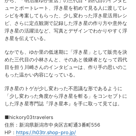
から、「明治屋ゆか里店」の三代目・四代目のインタビ
ューとポートレート、浮き星を初めて見る人に渡してレ
シピを考案してもらった、少し変わった浮き星活用レシ
ピ、さらに定点観測で記録した浮き星の作り方や意外な
浮き星の活躍法など、写真とデザインでわかりやすく浮
き星を伝えている。
なかでも、ゆか里の低迷期に「浮き星」として販売を決
めた三代目の小林さんと、そのあと後継者となって四代
目を担う川崎さんのインタビューは、作り手の思いのこ
もった温かい内容になっている。
浮き星のトゲが少し変わった不思議な形であるように
「少し変わった角度から浮き星を斬る」をコンセプトに
した浮き星専門誌『浮き星本』を手に取って見ては。
■hickory03travelers
住所：新潟県新潟市中央区古町通3番町556
HP：
https://h03tr.shop-pro.jp/