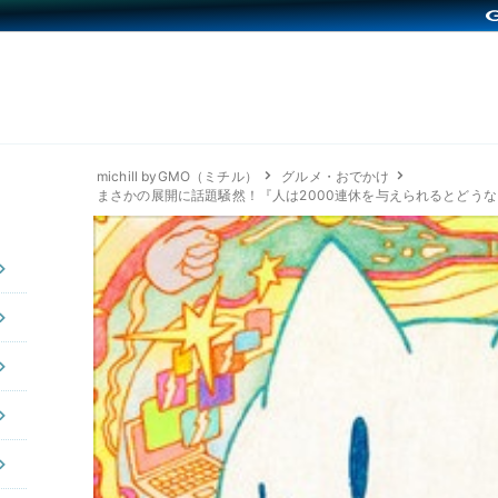
michill byGMO（ミチル）
グルメ・おでかけ
まさかの展開に話題騒然！『人は2000連休を与えられるとどう