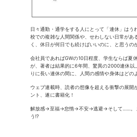
日々通勤・通学をする人にとって「連休」はう
校での複雑な人間関係や、せわしない日常があ
く、休日が何日でも続けばいいのに、と思うの
会社員であればGWの10日程度、学生ならば夏
が、著者は結果的に6年間、驚異の2000連休
りに長い連休の間に、人間の感情や身体はどの
ウェブ連載時、読者の想像を超える衝撃の展開
ント、遂に書籍化！
解放感→至福→怠惰→不安→逃避→そして……
う!?