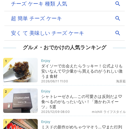
グルメ・おでかけの人気ランキング
ダイソーで出会えたらラッキー！公式よりも
安いなんて♡少量から買えるのがうれしい激
うま食材
2026/06/11 11:00
海原藍
シャトレーゼさん…この可愛さは反則だよ♡
食べるのがもったいない！「激かわスイー
ツ」5選
2025/12/09 08:00
michill ライフスタイル
ミスドの新作がめちゃウマそう…♡また行列