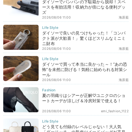
ダイソーでパンパンの下駄箱から脱却！スペ
ースを有効活用！収納力が倍になる便利グッ
ズ
2026/08/06 11:00
海原藍
ダイソーで良いの見つけちゃった！「コンパ
クト派が大歓喜！」驚くほどスリムなミニミ
ニ財布
2026/08/06 11:00
海原藍
ダイソーで買って本当に良かった～！“あの恐
怖”を未然に防げる！気軽に始められる対策シ
ール
2026/08/06 11:00
海原藍
夏の羽織りはシアーが正解♡ユニクロのショ
ートカーデが涼しげ＆冷房対策で使える！
2026/08/06 11:00
emi_fashion_1122
どう見ても付録のレベルじゃない！大人気
「ダーリッチ」の新作ツイードバッグが高見