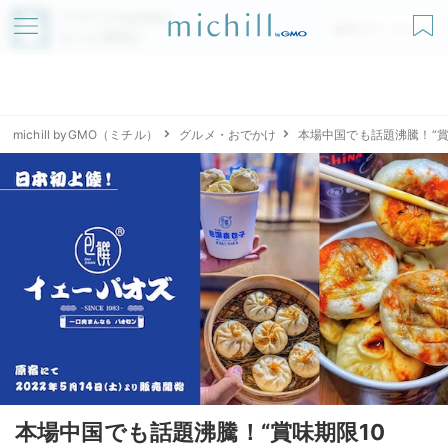
アプリでmichillが
無料ダウンロード
もっと便利に
michill byGMO（ミチル）
グルメ・おでかけ
本場中国でも話題沸騰！“
本場中国でも話題沸騰！“賞味期限10