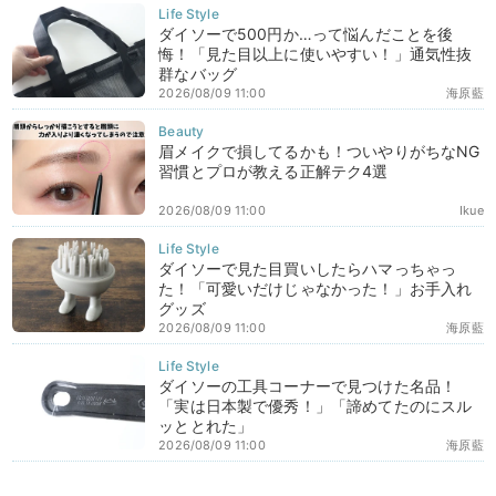
ダイソーで500円か…って悩んだことを後
悔！「見た目以上に使いやすい！」通気性抜
群なバッグ
2026/08/09 11:00
海原藍
眉メイクで損してるかも！ついやりがちなNG
習慣とプロが教える正解テク4選
2026/08/09 11:00
Ikue
ダイソーで見た目買いしたらハマっちゃっ
た！「可愛いだけじゃなかった！」お手入れ
グッズ
2026/08/09 11:00
海原藍
ダイソーの工具コーナーで見つけた名品！
「実は日本製で優秀！」「諦めてたのにスル
ッととれた」
2026/08/09 11:00
海原藍