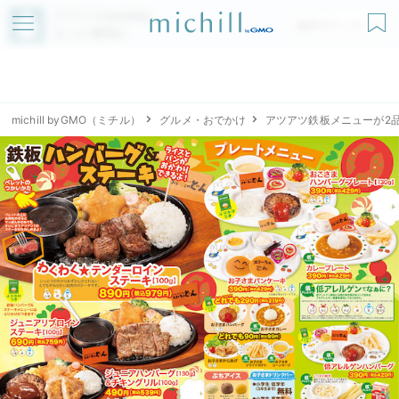
アプリでmichillが
無料ダウンロード
もっと便利に
michill byGMO（ミチル）
グルメ・おでかけ
アツアツ鉄板メニューが2