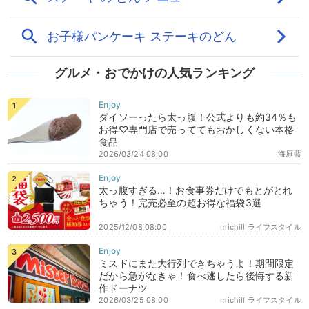
グルメ・おでかけの人気ランキング
ダイソーったら太っ腹！公式よりも約34％も
お得♡専門店で売っててもおかしくない本格
食品
2026/03/24 08:00
海原藍
太っ腹すぎる…！お食事券だけでもとがとれ
ちゃう！完売必至の超お得な福袋3選
2025/12/08 08:00
michill ライフスタイル
ミスドにまた大行列できちゃうよ！期間限定
だから急がなきゃ！食べ逃したら後悔する新
作ドーナツ
2026/03/25 08:00
michill ライフスタイル