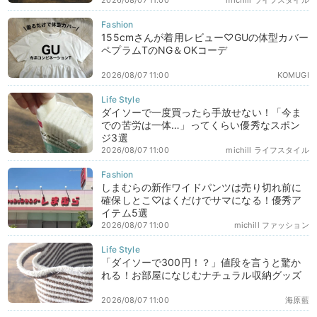
2026/08/07 11:00
michill ライフスタイル
155cmさんが着用レビュー♡GUの体型カバー
ペプラムTのNG＆OKコーデ
2026/08/07 11:00
KOMUGI
ダイソーで一度買ったら手放せない！「今ま
での苦労は一体…」ってくらい優秀なスポン
ジ3選
2026/08/07 11:00
michill ライフスタイル
しまむらの新作ワイドパンツは売り切れ前に
確保しとこ♡はくだけでサマになる！優秀ア
イテム5選
2026/08/07 11:00
michill ファッション
「ダイソーで300円！？」値段を言うと驚か
れる！お部屋になじむナチュラル収納グッズ
2026/08/07 11:00
海原藍