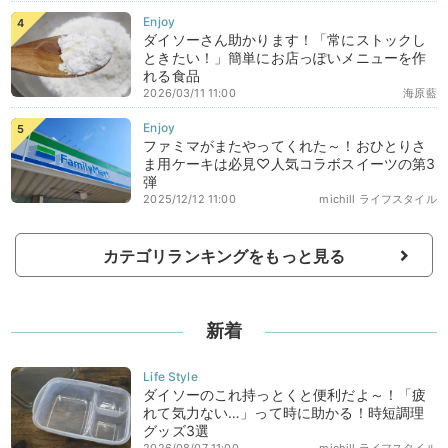
ダイソーさん助かります！「常にストックし
ときたい！」簡単にお店っぽいメニューを作
れる食品
2026/03/11 11:00
海原藍
ファミマがまたやってくれた～！おひとりさ
ま用ケーキは必見♡人気コラボスイーツの第3
弾
2025/12/12 11:00
michill ライフスタイル
カテゴリランキングをもっと見る
新着
ダイソーのこれ持っとくと便利だよ～！「疲
れて気力ない…」って時に助かる！時短調理
グッズ3選