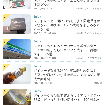
がいつでも手軽に！食べ逃したらショックな
注目グルメ
2026/01/21 08:00
michill ライフスタイル
シャトレーゼに凄いの出てるよ！限定品は食
べなきゃ一生後悔…！旬の食材を楽しめるス
イーツ5選
2025/11/01 08:00
michill ライフスタイル
ファミマのと有名メーカーコラボがスター
ト！食べ逃したらショックが大きい…話題の
スイーツ5選
2026/04/15 11:00
michill ライフスタイル
ダイソーで買えるけど…実は老舗の名品！
「家でお店みたいな味が簡単にできる♡」魔
法の調味料
2026/06/02 11:00
海原藍
ダイソーなら少量で買えるよ！アウトドアや
BBQにピッタリ！使い切りやすい100円食材