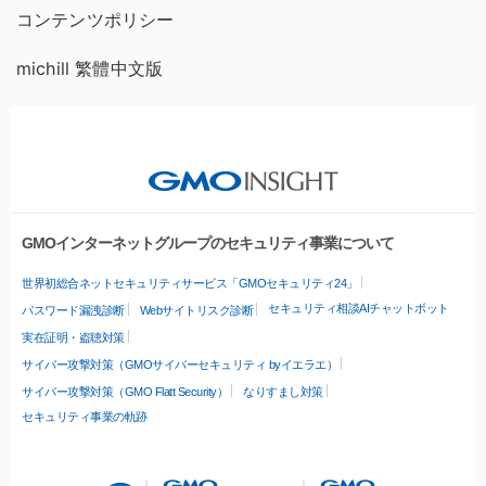
コンテンツポリシー
michill 繁體中文版
GMOインターネットグループのセキュリティ事業について
世界初総合ネットセキュリティサービス「GMOセキュリティ24」
セキュリティ相談AIチャットボット
パスワード漏洩診断
Webサイトリスク診断
実在証明・盗聴対策
サイバー攻撃対策（GMOサイバーセキュリティ byイエラエ）
サイバー攻撃対策（GMO Flatt Security）
なりすまし対策
セキュリティ事業の軌跡