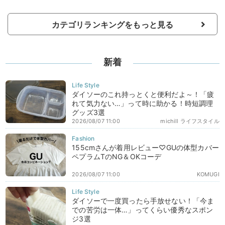
カテゴリランキングをもっと見る
新着
ダイソーのこれ持っとくと便利だよ～！「疲
れて気力ない…」って時に助かる！時短調理
グッズ3選
2026/08/07 11:00
michill ライフスタイル
155cmさんが着用レビュー♡GUの体型カバー
ペプラムTのNG＆OKコーデ
2026/08/07 11:00
KOMUGI
ダイソーで一度買ったら手放せない！「今ま
での苦労は一体…」ってくらい優秀なスポン
ジ3選