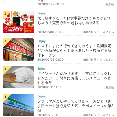
2026/03/24 08:00
海原藍
太っ腹すぎる…！お食事券だけでもとがとれ
ちゃう！完売必至の超お得な福袋3選
2025/12/08 08:00
michill ライフスタイル
ミスドにまた大行列できちゃうよ！期間限定
だから急がなきゃ！食べ逃したら後悔する新
作ドーナツ
2026/03/25 08:00
michill ライフスタイル
ダイソーさん助かります！「常にストックし
ときたい！」簡単にお店っぽいメニューを作
れる食品
2026/03/11 11:00
海原藍
ファミマがまたやってくれた～！おひとりさ
ま用ケーキは必見♡人気コラボスイーツの第3
弾
2025/12/12 11:00
michill ライフスタイル