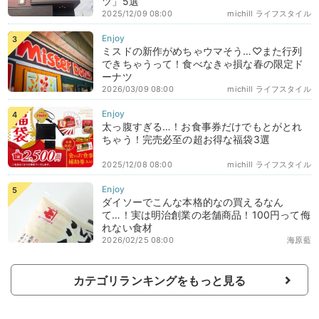
ツ」5選
2025/12/09 08:00
michill ライフスタイル
ミスドの新作がめちゃウマそう…♡また行列
できちゃうって！食べなきゃ損な春の限定ド
ーナツ
2026/03/09 08:00
michill ライフスタイル
太っ腹すぎる…！お食事券だけでもとがとれ
ちゃう！完売必至の超お得な福袋3選
2025/12/08 08:00
michill ライフスタイル
ダイソーでこんな本格的なの買えるなん
て…！実は明治創業の老舗商品！100円って侮
れない食材
2026/02/25 08:00
海原藍
カテゴリランキングをもっと見る