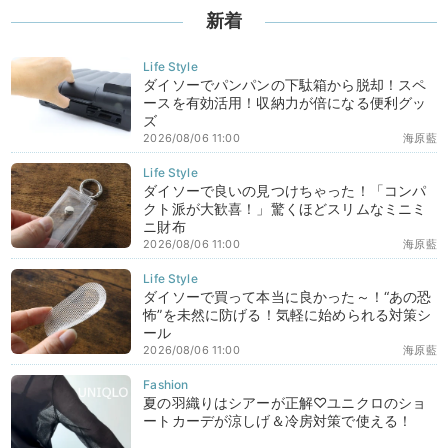
新着
ダイソーでパンパンの下駄箱から脱却！スペ
ースを有効活用！収納力が倍になる便利グッ
ズ
2026/08/06 11:00
海原藍
ダイソーで良いの見つけちゃった！「コンパ
クト派が大歓喜！」驚くほどスリムなミニミ
ニ財布
2026/08/06 11:00
海原藍
ダイソーで買って本当に良かった～！“あの恐
怖”を未然に防げる！気軽に始められる対策シ
ール
2026/08/06 11:00
海原藍
夏の羽織りはシアーが正解♡ユニクロのショ
ートカーデが涼しげ＆冷房対策で使える！