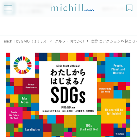
アプリでmichillが
無料ダウンロード
もっと便利に
michill byGMO（ミチル）
グルメ・おでかけ
実際にアクションを起こせ