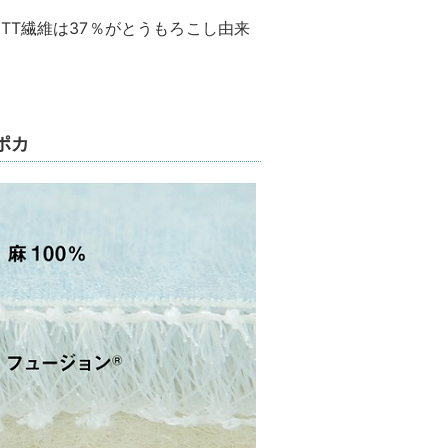
TT繊維は37％がとうもろこし由来
ポカ