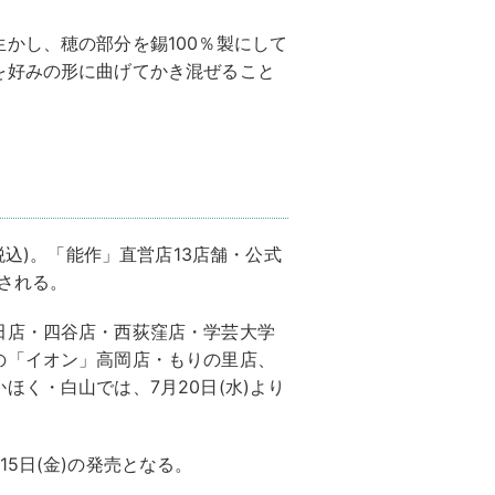
かし、穂の部分を錫100％製にして
を好みの形に曲げてかき混ぜること
税込)。「能作」直営店13店舗・公式
売される。
田店・四谷店・西荻窪店・学芸大学
の「イオン」高岡店・もりの里店、
ほく・白山では、7⽉20⽇(水)より
5⽇(金)の発売となる。