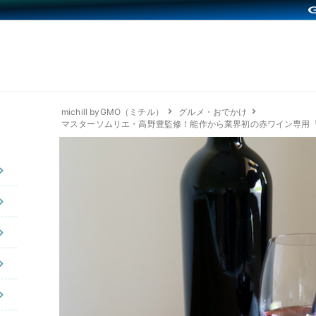
michill byGMO（ミチル）
グルメ・おでかけ
マスターソムリエ・高野豊監修！能作から業界初の赤ワイン専用