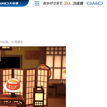
FOOD島」が島開き