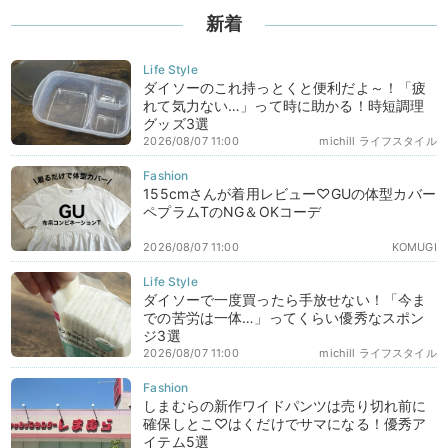
新着
ダイソーのこれ持っとくと便利だよ～！「疲
れて気力ない…」って時に助かる！時短調理
グッズ3選
2026/08/07 11:00
michill ライフスタイル
155cmさんが着用レビュー♡GUの体型カバー
ペプラムTのNG＆OKコーデ
2026/08/07 11:00
KOMUGI
ダイソーで一度買ったら手放せない！「今ま
での苦労は一体…」ってくらい優秀なスポン
ジ3選
2026/08/07 11:00
michill ライフスタイル
しまむらの新作ワイドパンツは売り切れ前に
確保しとこ♡はくだけでサマになる！優秀ア
イテム5選