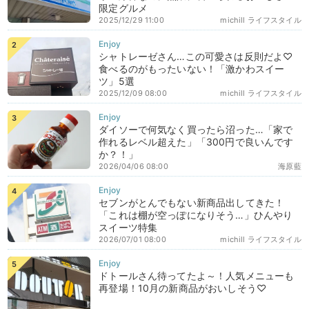
限定グルメ
2025/12/29 11:00
michill ライフスタイル
シャトレーゼさん…この可愛さは反則だよ♡
食べるのがもったいない！「激かわスイー
ツ」5選
2025/12/09 08:00
michill ライフスタイル
ダイソーで何気なく買ったら沼った…「家で
作れるレベル超えた」「300円で良いんです
か？！」
2026/04/06 08:00
海原藍
セブンがとんでもない新商品出してきた！
「これは棚が空っぽになりそう…」ひんやり
スイーツ特集
2026/07/01 08:00
michill ライフスタイル
ドトールさん待ってたよ～！人気メニューも
再登場！10月の新商品がおいしそう♡