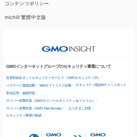
コンテンツポリシー
michill 繁體中文版
GMOインターネットグループのセキュリティ事業について
世界初総合ネットセキュリティサービス「GMOセキュリティ24」
セキュリティ相談AIチャットボット
パスワード漏洩診断
Webサイトリスク診断
実在証明・盗聴対策
サイバー攻撃対策（GMOサイバーセキュリティ byイエラエ）
サイバー攻撃対策（GMO Flatt Security）
なりすまし対策
セキュリティ事業の軌跡