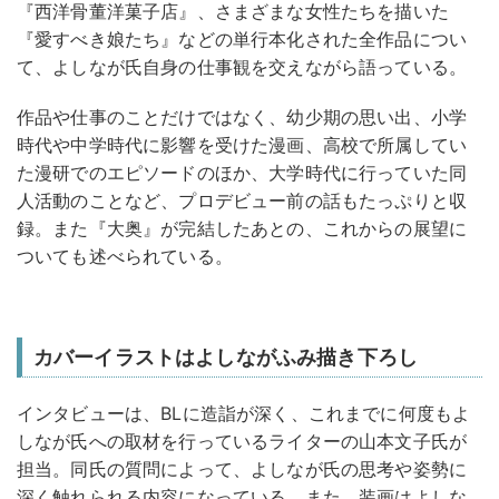
『西洋骨董洋菓子店』、さまざまな女性たちを描いた
『愛すべき娘たち』などの単行本化された全作品につい
て、よしなが氏自身の仕事観を交えながら語っている。
作品や仕事のことだけではなく、幼少期の思い出、小学
時代や中学時代に影響を受けた漫画、高校で所属してい
た漫研でのエピソードのほか、大学時代に行っていた同
人活動のことなど、プロデビュー前の話もたっぷりと収
録。また『大奥』が完結したあとの、これからの展望に
ついても述べられている。
カバーイラストはよしながふみ描き下ろし
インタビューは、BLに造詣が深く、これまでに何度もよ
しなが氏への取材を行っているライターの山本文子氏が
担当。同氏の質問によって、よしなが氏の思考や姿勢に
深く触れられる内容になっている。また、装画はよしな