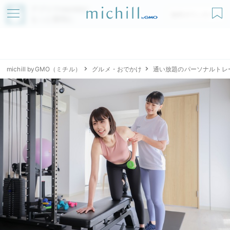
アプリでmichillが
無料ダウンロード
もっと便利に
michill byGMO（ミチル）
グルメ・おでかけ
通い放題のパーソナルトレー