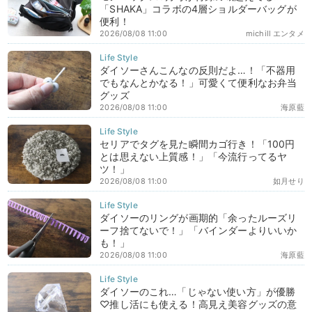
「SHAKA」コラボの4層ショルダーバッグが
便利！
2026/08/08 11:00
michill エンタメ
ダイソーさんこんなの反則だよ…！「不器用
でもなんとかなる！」可愛くて便利なお弁当
グッズ
2026/08/08 11:00
海原藍
セリアでタグを見た瞬間カゴ行き！「100円
とは思えない上質感！」「今流行ってるヤ
ツ！」
2026/08/08 11:00
如月せり
ダイソーのリングが画期的「余ったルーズリ
ーフ捨てないで！」「バインダーよりいいか
も！」
2026/08/08 11:00
海原藍
ダイソーのこれ…「じゃない使い方」が優勝
♡推し活にも使える！高見え美容グッズの意