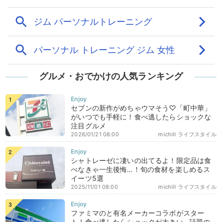
グルメ・おでかけの人気ランキング
セブンの新作がめちゃウマそう♡「町中華」
がいつでも手軽に！食べ逃したらショックな
注目グルメ
2026/01/21 08:00
michill ライフスタイル
シャトレーゼに凄いの出てるよ！限定品は食
べなきゃ一生後悔…！旬の食材を楽しめるス
イーツ5選
2025/11/01 08:00
michill ライフスタイル
ファミマのと有名メーカーコラボがスター
ト！食べ逃したらショックが大きい…話題の