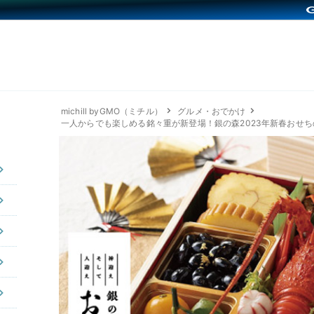
michill byGMO（ミチル）
グルメ・おでかけ
一人からでも楽しめる銘々重が新登場！銀の森2023年新春おせち