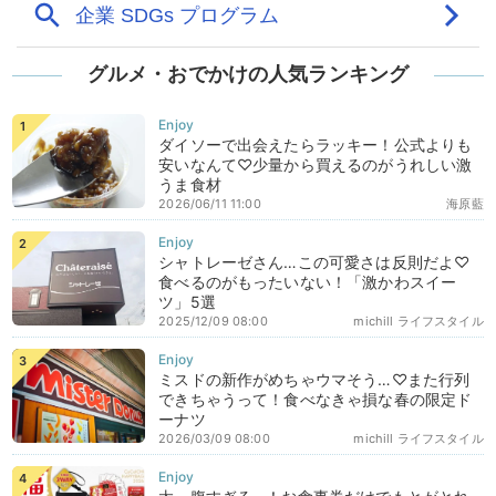
グルメ・おでかけの人気ランキング
ダイソーで出会えたらラッキー！公式よりも
安いなんて♡少量から買えるのがうれしい激
うま食材
2026/06/11 11:00
海原藍
シャトレーゼさん…この可愛さは反則だよ♡
食べるのがもったいない！「激かわスイー
ツ」5選
2025/12/09 08:00
michill ライフスタイル
ミスドの新作がめちゃウマそう…♡また行列
できちゃうって！食べなきゃ損な春の限定ド
ーナツ
2026/03/09 08:00
michill ライフスタイル