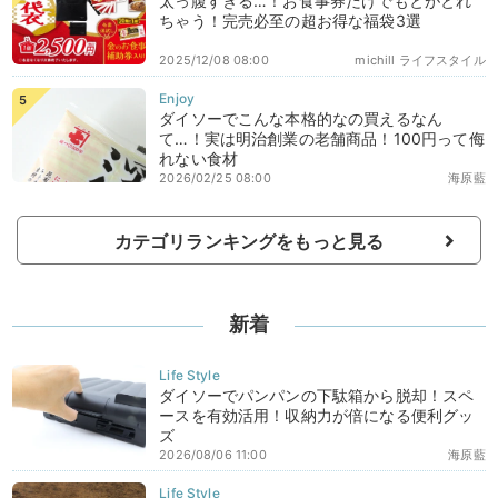
太っ腹すぎる…！お食事券だけでもとがとれ
ちゃう！完売必至の超お得な福袋3選
2025/12/08 08:00
michill ライフスタイル
ダイソーでこんな本格的なの買えるなん
て…！実は明治創業の老舗商品！100円って侮
れない食材
2026/02/25 08:00
海原藍
カテゴリランキングをもっと見る
新着
ダイソーでパンパンの下駄箱から脱却！スペ
ースを有効活用！収納力が倍になる便利グッ
ズ
2026/08/06 11:00
海原藍