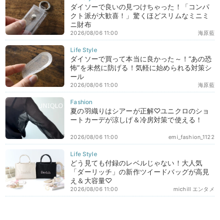
ダイソーで良いの見つけちゃった！「コンパ
クト派が大歓喜！」驚くほどスリムなミニミ
ニ財布
2026/08/06 11:00
海原藍
ダイソーで買って本当に良かった～！“あの恐
怖”を未然に防げる！気軽に始められる対策シ
ール
2026/08/06 11:00
海原藍
夏の羽織りはシアーが正解♡ユニクロのショ
ートカーデが涼しげ＆冷房対策で使える！
2026/08/06 11:00
emi_fashion_1122
どう見ても付録のレベルじゃない！大人気
「ダーリッチ」の新作ツイードバッグが高見
え＆大容量♡
2026/08/06 11:00
michill エンタメ