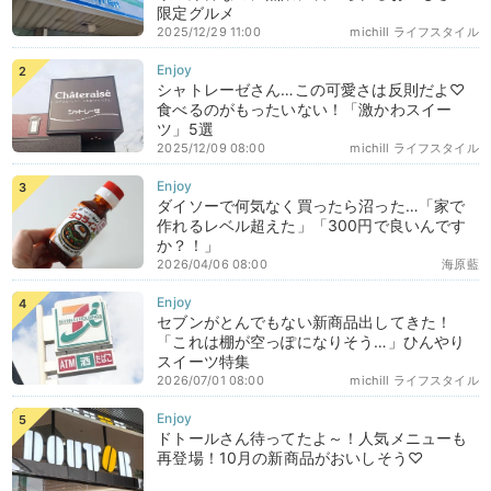
限定グルメ
2025/12/29 11:00
michill ライフスタイル
シャトレーゼさん…この可愛さは反則だよ♡
食べるのがもったいない！「激かわスイー
ツ」5選
2025/12/09 08:00
michill ライフスタイル
ダイソーで何気なく買ったら沼った…「家で
作れるレベル超えた」「300円で良いんです
か？！」
2026/04/06 08:00
海原藍
セブンがとんでもない新商品出してきた！
「これは棚が空っぽになりそう…」ひんやり
スイーツ特集
2026/07/01 08:00
michill ライフスタイル
ドトールさん待ってたよ～！人気メニューも
再登場！10月の新商品がおいしそう♡