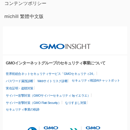
コンテンツポリシー
michill 繁體中文版
GMOインターネットグループのセキュリティ事業について
世界初総合ネットセキュリティサービス「GMOセキュリティ24」
セキュリティ相談AIチャットボット
パスワード漏洩診断
Webサイトリスク診断
実在証明・盗聴対策
サイバー攻撃対策（GMOサイバーセキュリティ byイエラエ）
サイバー攻撃対策（GMO Flatt Security）
なりすまし対策
セキュリティ事業の軌跡