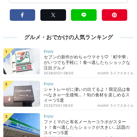
グルメ・おでかけの人気ランキング
セブンの新作がめちゃウマそう♡「町中華」
がいつでも手軽に！食べ逃したらショックな
注目グルメ
2026/01/21 08:00
michill ライフスタイル
シャトレーゼに凄いの出てるよ！限定品は食
べなきゃ一生後悔…！旬の食材を楽しめるス
イーツ5選
2025/11/01 08:00
michill ライフスタイル
ファミマのと有名メーカーコラボがスター
ト！食べ逃したらショックが大きい…話題の
スイーツ5選