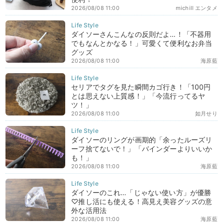
2026/08/08 11:00
michill エンタメ
ダイソーさんこんなの反則だよ…！「不器用
でもなんとかなる！」可愛くて便利なお弁当
グッズ
2026/08/08 11:00
海原藍
セリアでタグを見た瞬間カゴ行き！「100円
とは思えない上質感！」「今流行ってるヤ
ツ！」
2026/08/08 11:00
如月せり
ダイソーのリングが画期的「余ったルーズリ
ーフ捨てないで！」「バインダーよりいいか
も！」
2026/08/08 11:00
海原藍
ダイソーのこれ…「じゃない使い方」が優勝
♡推し活にも使える！高見え美容グッズの意
外な活用法
2026/08/08 11:00
海原藍