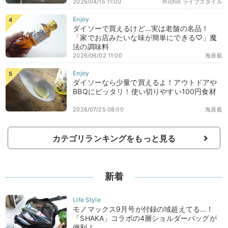
2026/04/15 11:00
michill ライフスタイル
ダイソーで買えるけど…実は老舗の名品！
「家でお店みたいな味が簡単にできる♡」魔
法の調味料
2026/06/02 11:00
海原藍
ダイソーなら少量で買えるよ！アウトドアや
BBQにピッタリ！使い切りやすい100円食材
2026/07/25 08:00
海原藍
カテゴリランキングをもっと見る
新着
モノマックス9月号が付録の域超えてる…！
「SHAKA」コラボの4層ショルダーバッグが
便利！