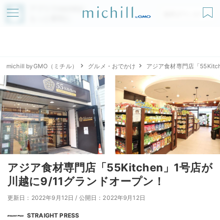
アプリでmichillが
無料ダウンロード
もっと便利に
michill byGMO（ミチル）
グルメ・おでかけ
アジア食材専門店「55Kit
アジア食材専門店「55Kitchen」1号店が
川越に9/11グランドオープン！
更新日：2022年9月12日
/
公開日：2022年9月12日
STRAIGHT PRESS