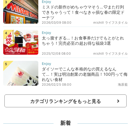
ミスドの新作がめちゃウマそう…♡また行列
できちゃうって！食べなきゃ損な春の限定ド
ーナツ
2026/03/09 08:00
michill ライフスタイル
太っ腹すぎる…！お食事券だけでもとがとれ
ちゃう！完売必至の超お得な福袋3選
2025/12/08 08:00
michill ライフスタイル
ダイソーでこんな本格的なの買えるなん
て…！実は明治創業の老舗商品！100円って侮
れない食材
2026/02/25 08:00
海原藍
カテゴリランキングをもっと見る
新着