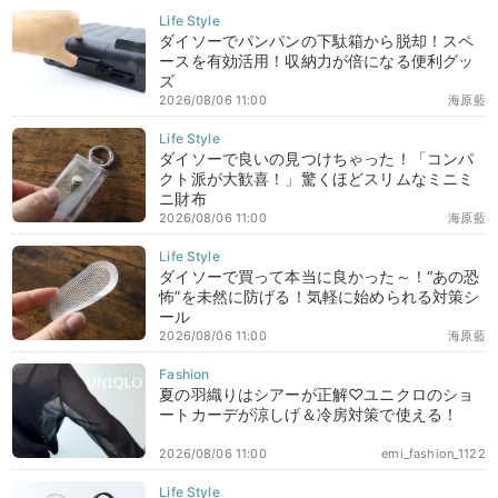
ダイソーでパンパンの下駄箱から脱却！スペ
ースを有効活用！収納力が倍になる便利グッ
ズ
2026/08/06 11:00
海原藍
ダイソーで良いの見つけちゃった！「コンパ
クト派が大歓喜！」驚くほどスリムなミニミ
ニ財布
2026/08/06 11:00
海原藍
ダイソーで買って本当に良かった～！“あの恐
怖”を未然に防げる！気軽に始められる対策シ
ール
2026/08/06 11:00
海原藍
夏の羽織りはシアーが正解♡ユニクロのショ
ートカーデが涼しげ＆冷房対策で使える！
2026/08/06 11:00
emi_fashion_1122