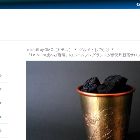
michill byGMO（ミチル）
グルメ・おでかけ
「La Nuit×虎へび珈琲」のルームフレグランスが伊勢丹新宿サ