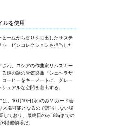
イルを使用
ーヒー豆から香りを抽出したサステ
リャービンコレクションも担当した
アされ、ロシアの作曲家リムスキー
する姫の話の管弦楽曲『シェヘラザ
。コーヒーをキーノートに、グレー
ンシュアルな空間を創出する。
は、10月19日(水)のみMIカード会
より入場可能となるので該当しない場
業しており、最終日のみ18時までの
館6階催物場だ。