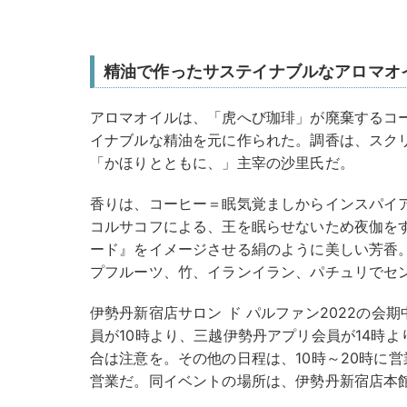
精油で作ったサステイナブルなアロマオ
アロマオイルは、「虎へび珈琲」が廃棄するコ
イナブルな精油を元に作られた。調香は、スク
「かほりとともに、」主宰の沙里氏だ。
香りは、コーヒー＝眠気覚ましからインスパイ
コルサコフによる、王を眠らせないため夜伽を
ード』をイメージさせる絹のように美しい芳香
プフルーツ、竹、イランイラン、パチュリでセ
伊勢丹新宿店サロン ド パルファン2022の会期中
員が10時より、三越伊勢丹アプリ会員が14時
合は注意を。その他の日程は、10時～20時に営
営業だ。同イベントの場所は、伊勢丹新宿店本