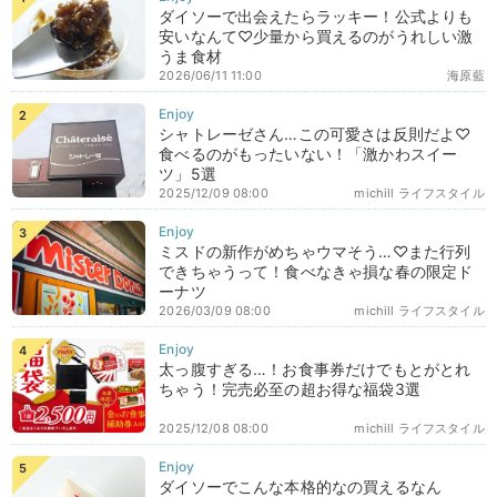
ダイソーで出会えたらラッキー！公式よりも
安いなんて♡少量から買えるのがうれしい激
うま食材
2026/06/11 11:00
海原藍
シャトレーゼさん…この可愛さは反則だよ♡
食べるのがもったいない！「激かわスイー
ツ」5選
2025/12/09 08:00
michill ライフスタイル
ミスドの新作がめちゃウマそう…♡また行列
できちゃうって！食べなきゃ損な春の限定ド
ーナツ
2026/03/09 08:00
michill ライフスタイル
太っ腹すぎる…！お食事券だけでもとがとれ
ちゃう！完売必至の超お得な福袋3選
2025/12/08 08:00
michill ライフスタイル
ダイソーでこんな本格的なの買えるなん