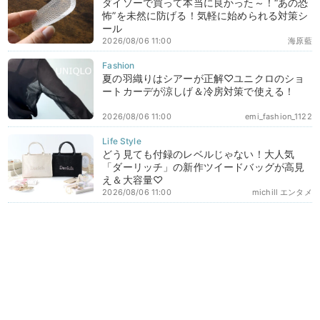
ダイソーで買って本当に良かった～！“あの恐
怖”を未然に防げる！気軽に始められる対策シ
ール
2026/08/06 11:00
海原藍
夏の羽織りはシアーが正解♡ユニクロのショ
ートカーデが涼しげ＆冷房対策で使える！
2026/08/06 11:00
emi_fashion_1122
どう見ても付録のレベルじゃない！大人気
「ダーリッチ」の新作ツイードバッグが高見
え＆大容量♡
2026/08/06 11:00
michill エンタメ