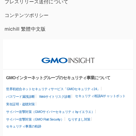
プレスリリース送付について
コンテンツポリシー
michill 繁體中文版
GMOインターネットグループのセキュリティ事業について
世界初総合ネットセキュリティサービス「GMOセキュリティ24」
セキュリティ相談AIチャットボット
パスワード漏洩診断
Webサイトリスク診断
実在証明・盗聴対策
サイバー攻撃対策（GMOサイバーセキュリティ byイエラエ）
サイバー攻撃対策（GMO Flatt Security）
なりすまし対策
セキュリティ事業の軌跡