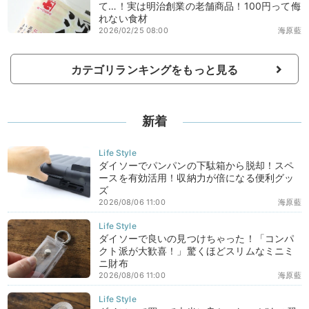
て…！実は明治創業の老舗商品！100円って侮
れない食材
2026/02/25 08:00
海原藍
カテゴリランキングをもっと見る
新着
ダイソーでパンパンの下駄箱から脱却！スペ
ースを有効活用！収納力が倍になる便利グッ
ズ
2026/08/06 11:00
海原藍
ダイソーで良いの見つけちゃった！「コンパ
クト派が大歓喜！」驚くほどスリムなミニミ
ニ財布
2026/08/06 11:00
海原藍