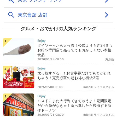
グルメ・おでかけの人気ランキング
ダイソーったら太っ腹！公式よりも約34％も
お得♡専門店で売っててもおかしくない本格
食品
2026/03/24 08:00
海原藍
太っ腹すぎる…！お食事券だけでもとがとれ
ちゃう！完売必至の超お得な福袋3選
2025/12/08 08:00
michill ライフスタイル
ミスドにまた大行列できちゃうよ！期間限定
だから急がなきゃ！食べ逃したら後悔する新
作ドーナツ
2026/03/25 08:00
michill ライフスタイル