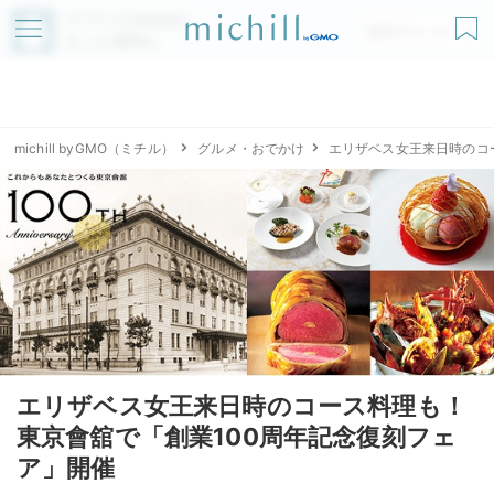
アプリでmichillが
無料ダウンロード
もっと便利に
michill byGMO（ミチル）
グルメ・おでかけ
エリザベス女王来日時のコ
エリザベス女王来日時のコース料理も！
東京會舘で「創業100周年記念復刻フェ
ア」開催