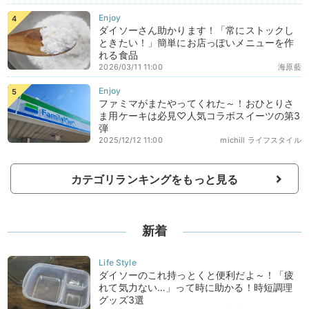
ダイソーさん助かります！「常にストックし
ときたい！」簡単にお店っぽいメニューを作
れる食品
2026/03/11 11:00
海原藍
ファミマがまたやってくれた～！おひとりさ
ま用ケーキは必見♡人気コラボスイーツの第3
弾
2025/12/12 11:00
michill ライフスタイル
カテゴリランキングをもっと見る
新着
ダイソーのこれ持っとくと便利だよ～！「疲
れて気力ない…」って時に助かる！時短調理
グッズ3選