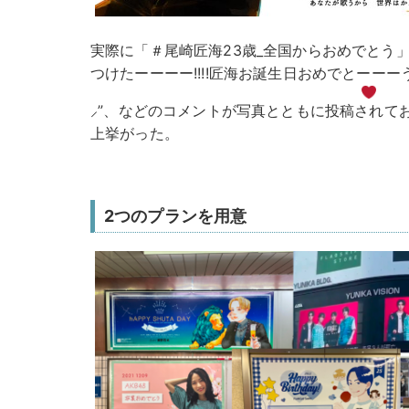
実際に「＃尾崎匠海23歳_全国からおめでとう
つけたーーーー!!!!匠海お誕生日おめでとーーーう!!
︎⸝”、などのコメントが写真とともに投稿されて
上挙がった。
2つのプランを用意