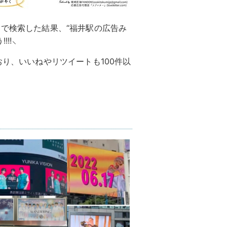
」で検索した結果、“福井駅の広告み
!!⸜
おり、いいねやリツイートも100件以