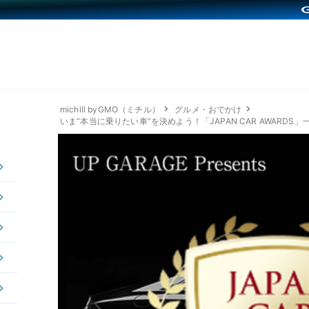
michill byGMO（ミチル）
グルメ・おでかけ
いま“本当に乗りたい車”を決めよう！「JAPAN CAR AWARD