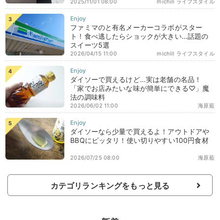
2025/11/01 08:00
michill ライフスタイル
ファミマのと有名メーカーコラボがスター
ト！食べ逃したらショックが大きい…話題の
スイーツ5選
2026/04/15 11:00
michill ライフスタイル
ダイソーで買えるけど…実は老舗の名品！
「家でお店みたいな味が簡単にできる♡」魔
法の調味料
2026/06/02 11:00
海原藍
ダイソーなら少量で買えるよ！アウトドアや
BBQにピッタリ！使い切りやすい100円食材
2026/07/25 08:00
海原藍
カテゴリランキングをもっと見る