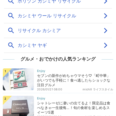
グルメ・おでかけの人気ランキング
セブンの新作がめちゃウマそう♡「町中華」
がいつでも手軽に！食べ逃したらショックな
注目グルメ
2026/01/21 08:00
michill ライフスタイル
シャトレーゼに凄いの出てるよ！限定品は食
べなきゃ一生後悔…！旬の食材を楽しめるス
イーツ5選