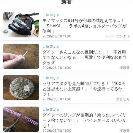
新着
モノマックス9月号が付録の域超えてる…！
「SHAKA」コラボの4層ショルダーバッグが
便利！
2026/08/08 11:00
michill エンタメ
ダイソーさんこんなの反則だよ…！「不器用
でもなんとかなる！」可愛くて便利なお弁当
グッズ
2026/08/08 11:00
海原藍
セリアでタグを見た瞬間カゴ行き！「100円
とは思えない上質感！」「今流行ってるヤ
ツ！」
2026/08/08 11:00
如月せり
ダイソーのリングが画期的「余ったルーズリ
ーフ捨てないで！」「バインダーよりいいか
も！」
2026/08/08 11:00
海原藍