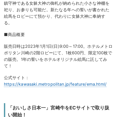
鎮守神である女躰大神の御札が納められた小さな神棚を
祀り、お参りも可能だ。新たなる年への誓いが書かれた
絵馬をロビーにて預かり、代わりに女躰大神に奉納す
る。
■商品概要
販売日時は2023年1月1日(日)9:00～17:00。ホテルメトロ
ポリタン川崎の2階ロビーにて、1枚600円、限定100枚で
の販売。1年の誓いをホテルオリジナル絵馬に託してみ
て！
公式サイト：
https://kawasaki.metropolitan.jp/feature/ema.html/
「おいしさ日本一」宮崎牛をECサイトで取り扱
い開始！