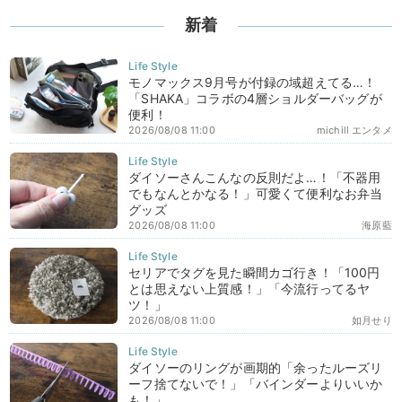
新着
モノマックス9月号が付録の域超えてる…！
「SHAKA」コラボの4層ショルダーバッグが
便利！
2026/08/08 11:00
michill エンタメ
ダイソーさんこんなの反則だよ…！「不器用
でもなんとかなる！」可愛くて便利なお弁当
グッズ
2026/08/08 11:00
海原藍
セリアでタグを見た瞬間カゴ行き！「100円
とは思えない上質感！」「今流行ってるヤ
ツ！」
2026/08/08 11:00
如月せり
ダイソーのリングが画期的「余ったルーズリ
ーフ捨てないで！」「バインダーよりいいか
も！」