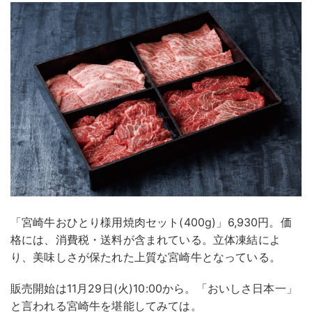
「宮崎牛おひとり様用焼肉セット(400g)」6,930円。価
格には、消費税・送料が含まれている。立体凍結によ
り、美味しさが保たれた上質な宮崎牛となっている。
販売開始は11月29日(火)10:00から。「おいしさ日本一」
と言われる宮崎牛を堪能してみては。