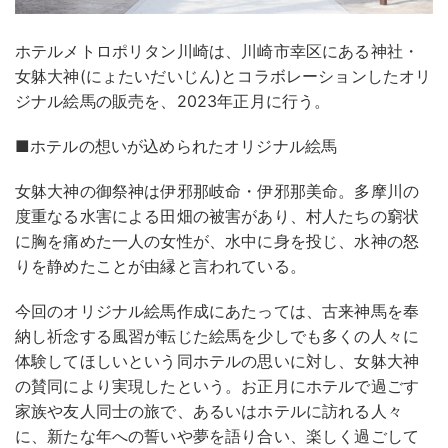
ホテルメトロポリタン川崎は、川崎市幸区にある神社・
女躰大神(にょたいだいじん)とコラボレーションしたオリ
ジナル絵馬の販売を、2023年正月に行う。
■ホテルの想いが込められたオリジナル絵馬
女躰大神の御祭神は伊邪那岐命・伊邪那美命。多摩川の
度重なる水害による田畑の被害があり、村人たちの窮状
に胸を痛めた一人の女性が、水中に身を投じ、水神の怒
りを静めたことが由縁と言われている。
今回のオリジナル絵馬作成にあたっては、古来神馬を奉
納し祈念する風習が転じた絵馬を少しでも多くの人々に
体験してほしいという同ホテルの思いに対し、女躰大神
の賛同により実現したという。お正月にホテルで過ごす
家族や友人同士の旅で、あるいはホテルに訪れる人々
に、新たな年への誓いや夢を語り合い、楽しく過ごして