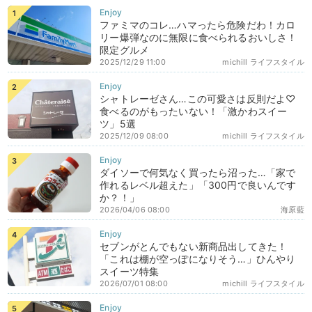
ファミマのコレ…ハマったら危険だわ！カロ
リー爆弾なのに無限に食べられるおいしさ！
限定グルメ
2025/12/29 11:00
michill ライフスタイル
シャトレーゼさん…この可愛さは反則だよ♡
食べるのがもったいない！「激かわスイー
ツ」5選
2025/12/09 08:00
michill ライフスタイル
ダイソーで何気なく買ったら沼った…「家で
作れるレベル超えた」「300円で良いんです
か？！」
2026/04/06 08:00
海原藍
セブンがとんでもない新商品出してきた！
「これは棚が空っぽになりそう…」ひんやり
スイーツ特集
2026/07/01 08:00
michill ライフスタイル