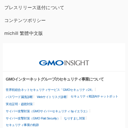
プレスリリース送付について
コンテンツポリシー
michill 繁體中文版
GMOインターネットグループのセキュリティ事業について
世界初総合ネットセキュリティサービス「GMOセキュリティ24」
セキュリティ相談AIチャットボット
パスワード漏洩診断
Webサイトリスク診断
実在証明・盗聴対策
サイバー攻撃対策（GMOサイバーセキュリティ byイエラエ）
サイバー攻撃対策（GMO Flatt Security）
なりすまし対策
セキュリティ事業の軌跡