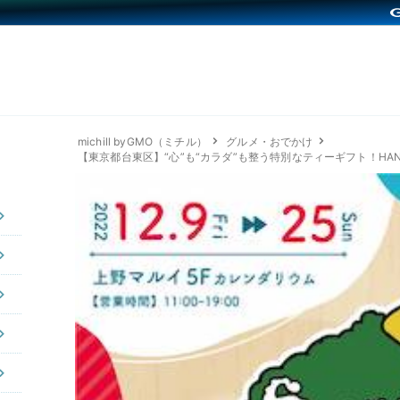
michill byGMO（ミチル）
グルメ・おでかけ
【東京都台東区】“心”も“カラダ”も整う特別なティーギフト！HAN