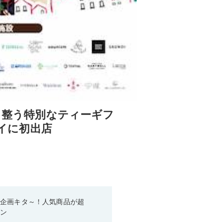
”も整う特別なティーギフ
ルイに初出店
い企画キタ～！人気商品が超
ーン