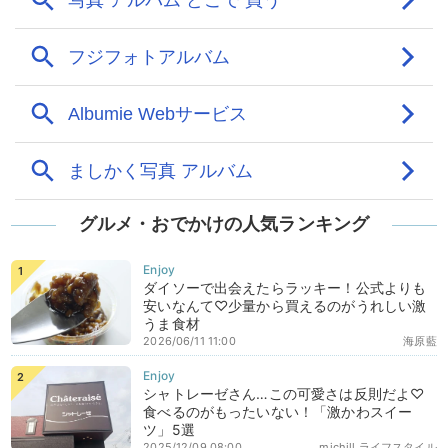
グルメ・おでかけの人気ランキング
ダイソーで出会えたらラッキー！公式よりも
安いなんて♡少量から買えるのがうれしい激
うま食材
2026/06/11 11:00
海原藍
シャトレーゼさん…この可愛さは反則だよ♡
食べるのがもったいない！「激かわスイー
ツ」5選
2025/12/09 08:00
michill ライフスタイル