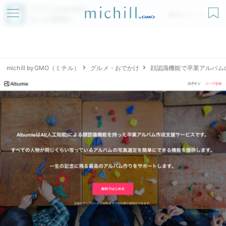
アプリでmichillが
無料ダウンロード
もっと便利に
michill byGMO（ミチル）
グルメ・おでかけ
顔認識機能で卒業アルバムの