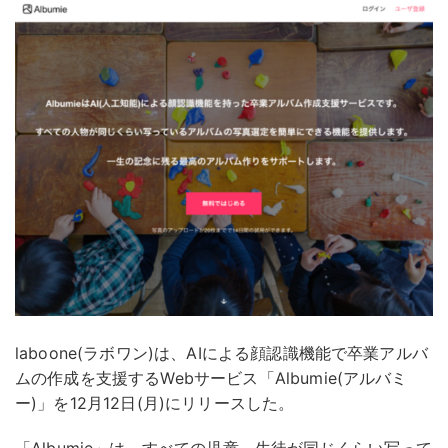
laboone(ラボワン)は、AIによる顔認識機能で卒業アルバ
ムの作成を支援するWebサービス「Albumie(アルバミ
ー)」を12月12日(月)にリリースした。
「Albumie」は、すべての児童、生徒が同じくらい写って