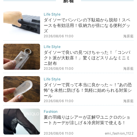
新着
ダイソーでパンパンの下駄箱から脱却！スペ
ースを有効活用！収納力が倍になる便利グッ
ズ
2026/08/06 11:00
海原藍
ダイソーで良いの見つけちゃった！「コンパ
クト派が大歓喜！」驚くほどスリムなミニミ
ニ財布
2026/08/06 11:00
海原藍
ダイソーで買って本当に良かった～！“あの恐
怖”を未然に防げる！気軽に始められる対策シ
ール
2026/08/06 11:00
海原藍
夏の羽織りはシアーが正解♡ユニクロのショ
ートカーデが涼しげ＆冷房対策で使える！
2026/08/06 11:00
emi_fashion_1122