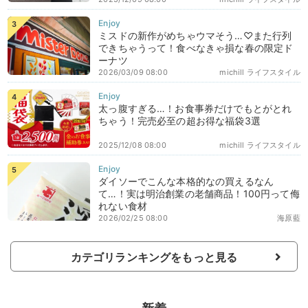
ミスドの新作がめちゃウマそう…♡また行列
できちゃうって！食べなきゃ損な春の限定ド
ーナツ
2026/03/09 08:00
michill ライフスタイル
太っ腹すぎる…！お食事券だけでもとがとれ
ちゃう！完売必至の超お得な福袋3選
2025/12/08 08:00
michill ライフスタイル
ダイソーでこんな本格的なの買えるなん
て…！実は明治創業の老舗商品！100円って侮
れない食材
2026/02/25 08:00
海原藍
カテゴリランキングをもっと見る