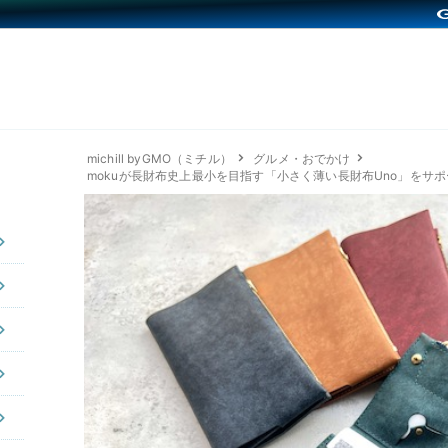
michill byGMO（ミチル）
グルメ・おでかけ
mokuが長財布史上最小を目指す「小さく薄い長財布Uno」をサ