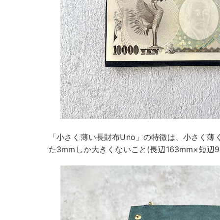
「小さく薄い長財布Uno」の特徴は、小さく薄
た3mmしか大きくないこと(長辺163mm×短辺9