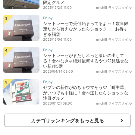
限定グルメ
2025/12/29 11:00
michill ライフスタイル
シャトレーゼで受付始まってるよ～！数量限
定だから買えなかったらショック…！お得す
ぎる福袋
2025/12/06 11:00
michill ライフスタイル
シャトレーゼがまたしれっと凄いの出して
る！食べなきゃ絶対後悔するやつ♡見逃せな
い新作5選
2026/04/14 08:00
michill ライフスタイル
セブンの新作がめちゃウマそう♡「町中華」
がいつでも手軽に！食べ逃したらショックな
注目グルメ
2026/01/21 08:00
michill ライフスタイル
カテゴリランキングをもっと見る