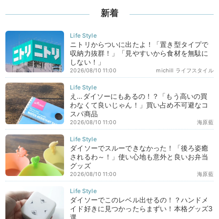
新着
ニトリからついに出たよ！「置き型タイプで
収納力抜群！」「見やすいから食材を無駄に
しない！」
2026/08/10 11:00
michill ライフスタイル
え…ダイソーにもあるの！？「もう高いの買
わなくて良いじゃん！」買い占め不可避なコ
スパ商品
2026/08/10 11:00
海原藍
ダイソーでスルーできなかった！「後ろ姿癒
されるわ～！」使い心地も意外と良いお弁当
グッズ
2026/08/10 11:00
海原藍
ダイソーでこのレベル出せるの！？ハンドメ
イド好きに見つかったらまずい！本格グッズ3
選