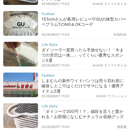
2026/08/07 11:00
michill ライフスタイル
155cmさんが着用レビュー♡GUの体型カバー
ペプラムTのNG＆OKコーデ
2026/08/07 11:00
KOMUGI
ダイソーで一度買ったら手放せない！「今ま
での苦労は一体…」ってくらい優秀なスポン
ジ3選
2026/08/07 11:00
michill ライフスタイル
しまむらの新作ワイドパンツは売り切れ前に
確保しとこ♡はくだけでサマになる！優秀ア
イテム5選
2026/08/07 11:00
michill ファッション
「ダイソーで300円！？」値段を言うと驚か
れる！お部屋になじむナチュラル収納グッズ
2026/08/07 11:00
海原藍