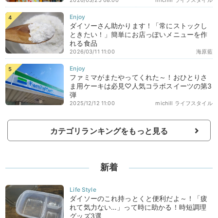
ダイソーさん助かります！「常にストックし
ときたい！」簡単にお店っぽいメニューを作
れる食品
2026/03/11 11:00
海原藍
ファミマがまたやってくれた～！おひとりさ
ま用ケーキは必見♡人気コラボスイーツの第3
弾
2025/12/12 11:00
michill ライフスタイル
カテゴリランキングをもっと見る
新着
ダイソーのこれ持っとくと便利だよ～！「疲
れて気力ない…」って時に助かる！時短調理
グッズ3選