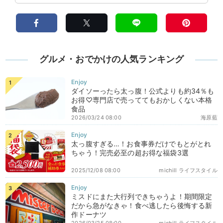
グルメ・おでかけの人気ランキング
ダイソーったら太っ腹！公式よりも約34％も
お得♡専門店で売っててもおかしくない本格
食品
2026/03/24 08:00
海原藍
太っ腹すぎる…！お食事券だけでもとがとれ
ちゃう！完売必至の超お得な福袋3選
2025/12/08 08:00
michill ライフスタイル
ミスドにまた大行列できちゃうよ！期間限定
だから急がなきゃ！食べ逃したら後悔する新
作ドーナツ
2026/03/25 08:00
michill ライフスタイル