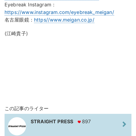
Eyebreak Instagram：
https://www.instagram.com/eyebreak_meigan/
名古屋眼鏡：
https//www.meigan.co.jp/
(江崎貴子)
この記事のライター
STRAIGHT PRESS
897