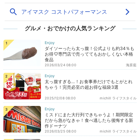
グルメ・おでかけの人気ランキング
ダイソーったら太っ腹！公式よりも約34％も
お得♡専門店で売っててもおかしくない本格
食品
2026/03/24 08:00
海原藍
太っ腹すぎる…！お食事券だけでもとがとれ
ちゃう！完売必至の超お得な福袋3選
2025/12/08 08:00
michill ライフスタイル
ミスドにまた大行列できちゃうよ！期間限定
だから急がなきゃ！食べ逃したら後悔する新
作ドーナツ
2026/03/25 08:00
michill ライフスタイル