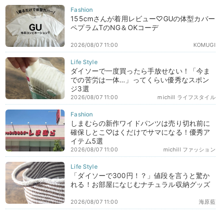
155cmさんが着用レビュー♡GUの体型カバー
ペプラムTのNG＆OKコーデ
2026/08/07 11:00
KOMUGI
ダイソーで一度買ったら手放せない！「今ま
での苦労は一体…」ってくらい優秀なスポン
ジ3選
2026/08/07 11:00
michill ライフスタイル
しまむらの新作ワイドパンツは売り切れ前に
確保しとこ♡はくだけでサマになる！優秀ア
イテム5選
2026/08/07 11:00
michill ファッション
「ダイソーで300円！？」値段を言うと驚か
れる！お部屋になじむナチュラル収納グッズ
2026/08/07 11:00
海原藍