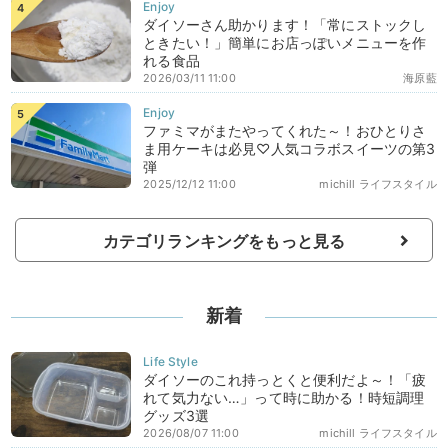
ダイソーさん助かります！「常にストックし
ときたい！」簡単にお店っぽいメニューを作
れる食品
2026/03/11 11:00
海原藍
ファミマがまたやってくれた～！おひとりさ
ま用ケーキは必見♡人気コラボスイーツの第3
弾
2025/12/12 11:00
michill ライフスタイル
カテゴリランキングをもっと見る
新着
ダイソーのこれ持っとくと便利だよ～！「疲
れて気力ない…」って時に助かる！時短調理
グッズ3選
2026/08/07 11:00
michill ライフスタイル