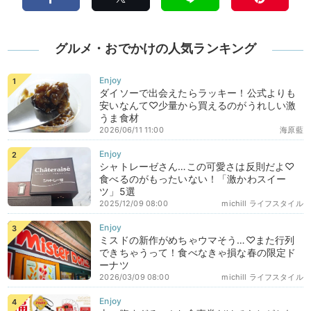
グルメ・おでかけの人気ランキング
ダイソーで出会えたらラッキー！公式よりも
安いなんて♡少量から買えるのがうれしい激
うま食材
2026/06/11 11:00
海原藍
シャトレーゼさん…この可愛さは反則だよ♡
食べるのがもったいない！「激かわスイー
ツ」5選
2025/12/09 08:00
michill ライフスタイル
ミスドの新作がめちゃウマそう…♡また行列
できちゃうって！食べなきゃ損な春の限定ド
ーナツ
2026/03/09 08:00
michill ライフスタイル