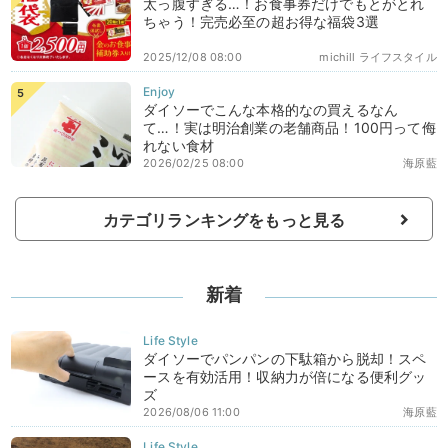
太っ腹すぎる…！お食事券だけでもとがとれ
ちゃう！完売必至の超お得な福袋3選
2025/12/08 08:00
michill ライフスタイル
ダイソーでこんな本格的なの買えるなん
て…！実は明治創業の老舗商品！100円って侮
れない食材
2026/02/25 08:00
海原藍
カテゴリランキングをもっと見る
新着
ダイソーでパンパンの下駄箱から脱却！スペ
ースを有効活用！収納力が倍になる便利グッ
ズ
2026/08/06 11:00
海原藍