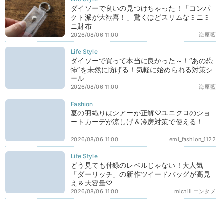
ダイソーで良いの見つけちゃった！「コンパ
クト派が大歓喜！」驚くほどスリムなミニミ
ニ財布
2026/08/06 11:00
海原藍
ダイソーで買って本当に良かった～！“あの恐
怖”を未然に防げる！気軽に始められる対策シ
ール
2026/08/06 11:00
海原藍
夏の羽織りはシアーが正解♡ユニクロのショ
ートカーデが涼しげ＆冷房対策で使える！
2026/08/06 11:00
emi_fashion_1122
どう見ても付録のレベルじゃない！大人気
「ダーリッチ」の新作ツイードバッグが高見
え＆大容量♡
2026/08/06 11:00
michill エンタメ