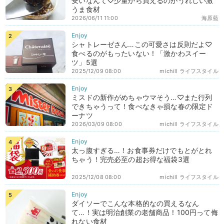
安いなんて♡少量から買えるのがうれしい激
うま食材
2026/06/11 11:00
海原藍
シャトレーゼさん…この可愛さは反則だよ♡
食べるのがもったいない！「激かわスイー
ツ」5選
2025/12/09 08:00
michill ライフスタイル
ミスドの新作がめちゃウマそう…♡また行列
できちゃうって！食べなきゃ損な春の限定ド
ーナツ
2026/03/09 08:00
michill ライフスタイル
太っ腹すぎる…！お食事券だけでもとがとれ
ちゃう！完売必至の超お得な福袋3選
2025/12/08 08:00
michill ライフスタイル
ダイソーでこんな本格的なの買えるなん
て…！実は明治創業の老舗商品！100円って侮
れない食材