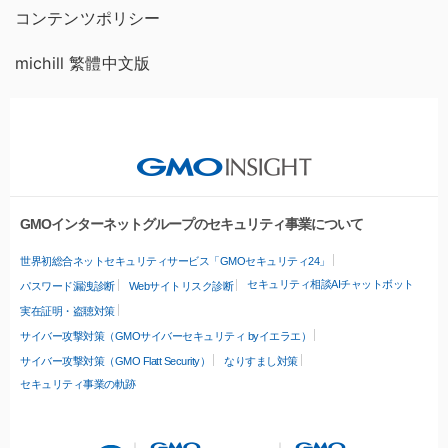
コンテンツポリシー
michill 繁體中文版
GMOインターネットグループのセキュリティ事業について
世界初総合ネットセキュリティサービス「GMOセキュリティ24」
セキュリティ相談AIチャットボット
パスワード漏洩診断
Webサイトリスク診断
実在証明・盗聴対策
サイバー攻撃対策（GMOサイバーセキュリティ byイエラエ）
サイバー攻撃対策（GMO Flatt Security）
なりすまし対策
セキュリティ事業の軌跡