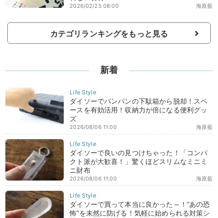
2026/02/25 08:00
海原藍
カテゴリランキングをもっと見る
新着
ダイソーでパンパンの下駄箱から脱却！スペ
ースを有効活用！収納力が倍になる便利グッ
ズ
2026/08/06 11:00
海原藍
ダイソーで良いの見つけちゃった！「コンパ
クト派が大歓喜！」驚くほどスリムなミニミ
ニ財布
2026/08/06 11:00
海原藍
ダイソーで買って本当に良かった～！“あの恐
怖”を未然に防げる！気軽に始められる対策シ