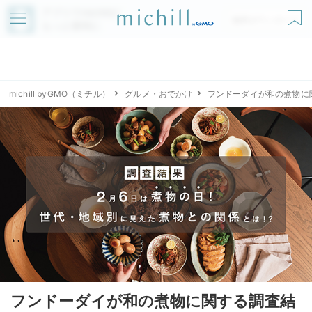
アプリでmichillが
無料ダウンロード
もっと便利に
michill byGMO（ミチル）
グルメ・おでかけ
フンドーダイが和の煮物に
フンドーダイが和の煮物に関する調査結