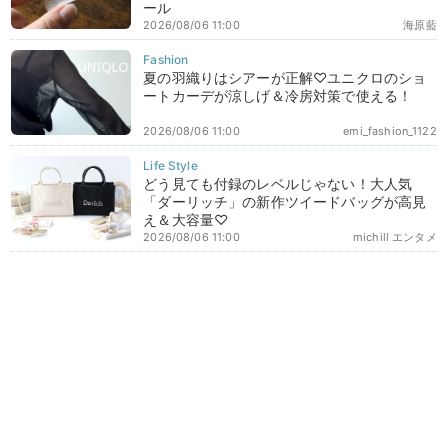
ール
2026/08/06 11:00
海原藍
夏の羽織りはシアーが正解♡ユニクロのショ
ートカーデが涼しげ＆冷房対策で使える！
2026/08/06 11:00
emi_fashion_1122
どう見ても付録のレベルじゃない！大人気
「ダーリッチ」の新作ツイードバッグが高見
え＆大容量♡
2026/08/06 11:00
michill エンタメ