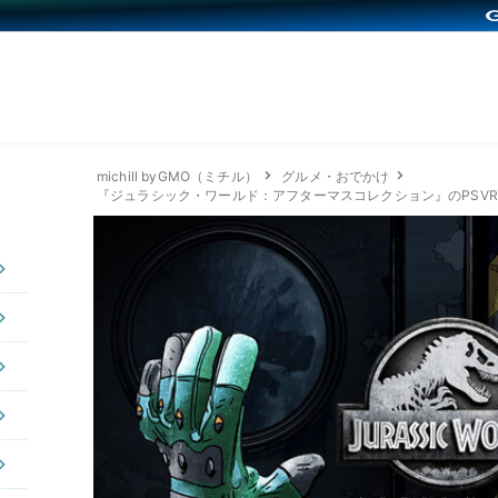
michill byGMO（ミチル）
グルメ・おでかけ
『ジュラシック・ワールド：アフターマスコレクション』のPSVR