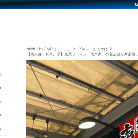
michill byGMO（ミチル）
グルメ・おでかけ
【東京都・神奈川県】家系ラーメン「壱角家」の新店舗が新宿西