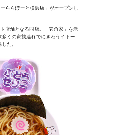
カドーららぽーと横浜店」がオープンし
ート店舗となる同店。「壱角家」を老
末多くの家族連れでにぎわうイトー
場した。