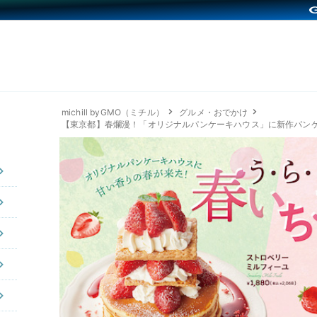
michill byGMO（ミチル）
グルメ・おでかけ
【東京都】春爛漫！「オリジナルパンケーキハウス」に新作パン