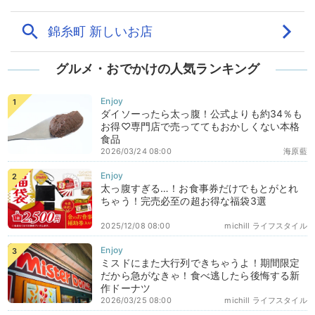
グルメ・おでかけの人気ランキング
ダイソーったら太っ腹！公式よりも約34％も
お得♡専門店で売っててもおかしくない本格
食品
2026/03/24 08:00
海原藍
太っ腹すぎる…！お食事券だけでもとがとれ
ちゃう！完売必至の超お得な福袋3選
2025/12/08 08:00
michill ライフスタイル
ミスドにまた大行列できちゃうよ！期間限定
だから急がなきゃ！食べ逃したら後悔する新
作ドーナツ
2026/03/25 08:00
michill ライフスタイル