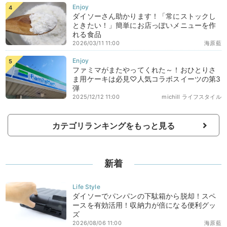
ダイソーさん助かります！「常にストックし
ときたい！」簡単にお店っぽいメニューを作
れる食品
2026/03/11 11:00
海原藍
ファミマがまたやってくれた～！おひとりさ
ま用ケーキは必見♡人気コラボスイーツの第3
弾
2025/12/12 11:00
michill ライフスタイル
カテゴリランキングをもっと見る
新着
ダイソーでパンパンの下駄箱から脱却！スペ
ースを有効活用！収納力が倍になる便利グッ
ズ
2026/08/06 11:00
海原藍