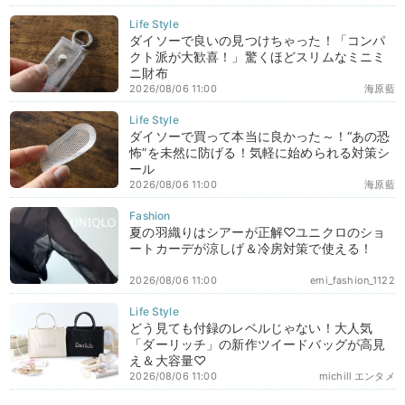
ダイソーで良いの見つけちゃった！「コンパ
クト派が大歓喜！」驚くほどスリムなミニミ
ニ財布
2026/08/06 11:00
海原藍
ダイソーで買って本当に良かった～！“あの恐
怖”を未然に防げる！気軽に始められる対策シ
ール
2026/08/06 11:00
海原藍
夏の羽織りはシアーが正解♡ユニクロのショ
ートカーデが涼しげ＆冷房対策で使える！
2026/08/06 11:00
emi_fashion_1122
どう見ても付録のレベルじゃない！大人気
「ダーリッチ」の新作ツイードバッグが高見
え＆大容量♡
2026/08/06 11:00
michill エンタメ