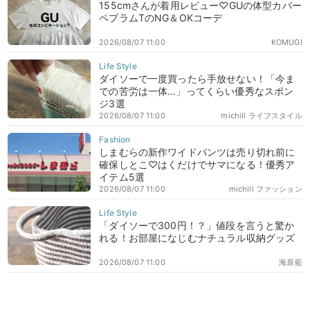
155cmさんが着用レビュー♡GUの体型カバー
ペプラムTのNG＆OKコーデ
2026/08/07 11:00
KOMUGI
ダイソーで一度買ったら手放せない！「今ま
での苦労は一体…」ってくらい優秀なスポン
ジ3選
2026/08/07 11:00
michill ライフスタイル
しまむらの新作ワイドパンツは売り切れ前に
確保しとこ♡はくだけでサマになる！優秀ア
イテム5選
2026/08/07 11:00
michill ファッション
「ダイソーで300円！？」値段を言うと驚か
れる！お部屋になじむナチュラル収納グッズ
2026/08/07 11:00
海原藍