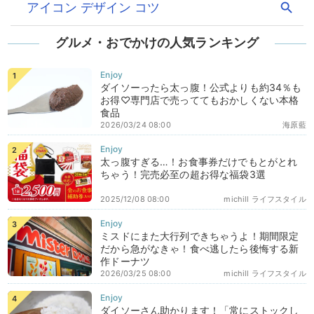
グルメ・おでかけの人気ランキング
ダイソーったら太っ腹！公式よりも約34％も
お得♡専門店で売っててもおかしくない本格
食品
2026/03/24 08:00
海原藍
太っ腹すぎる…！お食事券だけでもとがとれ
ちゃう！完売必至の超お得な福袋3選
2025/12/08 08:00
michill ライフスタイル
ミスドにまた大行列できちゃうよ！期間限定
だから急がなきゃ！食べ逃したら後悔する新
作ドーナツ
2026/03/25 08:00
michill ライフスタイル
ダイソーさん助かります！「常にストックし