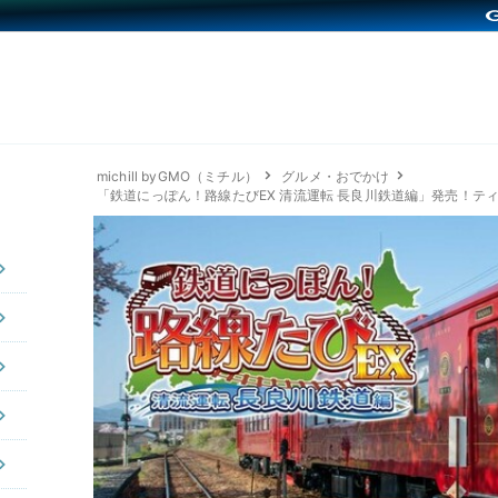
michill byGMO（ミチル）
グルメ・おでかけ
「鉄道にっぽん！路線たびEX 清流運転 長良川鉄道編」発売！テ