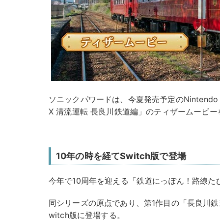
ソニックパワードは、今夏発売予定のNintendo
X 清流運転 長良川鉄道編」のティザームービーを
10年の時を経てSwitch版で登場
今年で10周年を迎える「鉄道にっぽん！路線た
同シリーズの原点であり、第1作目の「長良川鉄道
witch版に登場する。